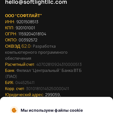
hello@softlightllc.com
ООО “СОФТЛАЙТ”
ИНН:
9201508513
КПП:
920101001
ОГРН:
1159204018104
ОКПО:
00392572
ОКВЭД 62.0:
Разработка
компьютерного программного
обеспечения
Расчетный счет:
40702810924310000513
Банк:
Филиал “Центральный” Банка ВТБ
(ПАО)
БИК:
044525411
Корр. счет:
30101810145250000411
Юридический адрес:
299059,
Севастополь г, Героев Сталинграда пр-кт,
дом
Мы используем файлы cookie
№ 53, офис 8