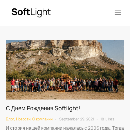
С Днем Рождения Softlight!
Блог
,
Новости
,
О компании
September 29, 2021
18
Likes
И стория нашей компании началась с 2006 года. Тогда