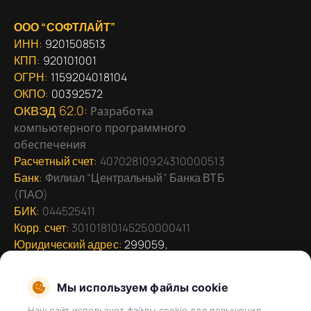
ООО “СОФТЛАЙТ”
ИНН:
9201508513
КПП:
920101001
ОГРН:
1159204018104
ОКПО:
00392572
ОКВЭД 62.0:
Разработка
компьютерного программного
обеспечения
Расчетный счет:
40702810924310000513
Банк:
Филиал “Центральный” Банка ВТБ
(ПАО)
БИК:
044525411
Корр. счет:
30101810145250000411
Юридический адрес:
299059,
Севастополь г, Героев Сталинграда пр-кт,
дом
Мы используем файлы cookie
№ 53, офис 8
Телефон:
+7 (978)
7896391
Наш сайт использует файлы cookie для повышения