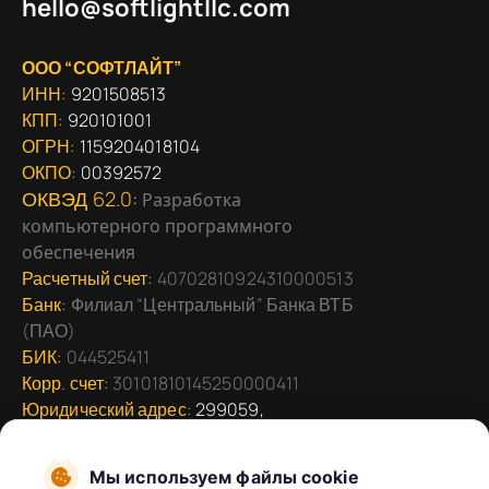
hello@softlightllc.com
ООО “СОФТЛАЙТ”
ИНН:
9201508513
КПП:
920101001
ОГРН:
1159204018104
ОКПО:
00392572
ОКВЭД 62.0:
Разработка
компьютерного программного
обеспечения
Расчетный счет:
40702810924310000513
Банк:
Филиал “Центральный” Банка ВТБ
(ПАО)
БИК:
044525411
Корр. счет:
30101810145250000411
Юридический адрес:
299059,
Севастополь г, Героев Сталинграда пр-кт,
дом
Мы используем файлы cookie
№ 53, офис 8